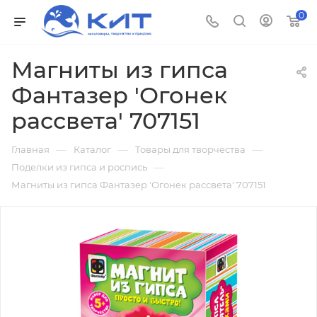
0
Магниты из гипса
Фантазер 'Огонек
рассвета' 707151
—
—
—
Главная
Каталог
Товары для творчества
—
Поделки из гипса и роспись
Магниты из гипса Фантазер 'Огонек рассвета' 707151