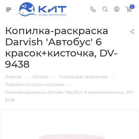
0
Копилка-раскраска
Darvish 'Автобус' 6
красок+кисточка, DV-
9438
—
—
—
Главная
Каталог
Товары для творчества
—
Поделки из гипса и роспись
Копилка-раскраска Darvish 'Автобус' 6 красок+кисточка, DV-
9438