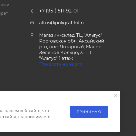
тавки
+7 (951) 511-92-01
врат
т
altus@poligraf-kit.ru
Магазин-склад ТЦ "Альтус"
Ростовская обл, Аксайский
р-н, пос. Янтарный, Малое
Зеленое Кольцо, 3, ТЦ
"Альтус" 1 этаж
Показать на карте
а нашем веб-сайте, что
ПРИНИМАЮ
о сайта, вы принимаете