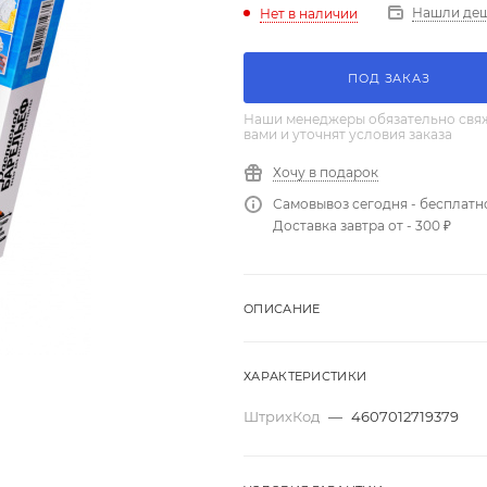
Нашли де
Нет в наличии
ПОД ЗАКАЗ
Наши менеджеры обязательно свяж
вами и уточнят условия заказа
Хочу в подарок
Самовывоз сегодня - бесплатн
Доставка завтра от - 300 ₽
ОПИСАНИЕ
ХАРАКТЕРИСТИКИ
ШтрихКод
—
4607012719379