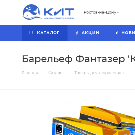
Ростов-на-Дону
КАТАЛОГ
АКЦИИ
НОВ
Барельеф Фантазер 'К
—
—
—
Главная
Каталог
Товары для творчества