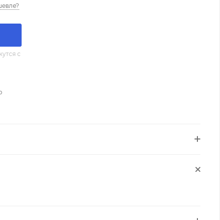
шевле?
утся с
о