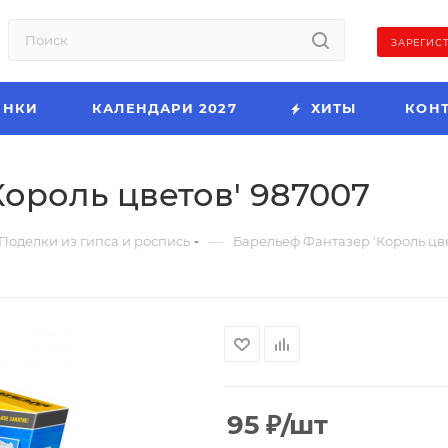
ЗАРЕГИС
ИНКИ
КАЛЕНДАРИ 2027
ХИТЫ
КОН
ороль цветов' 987007
—
Поделки из гипса и роспись
Барельеф Фантазер 'Король цв
95
₽
/шт