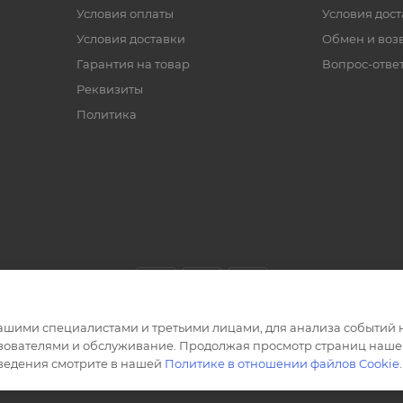
Условия оплаты
Условия дос
Условия доставки
Обмен и воз
Гарантия на товар
Вопрос-отве
Реквизиты
Политика
ашими специалистами и третьими лицами, для анализа событий н
ьзователями и обслуживание. Продолжая просмотр страниц нашег
сведения смотрите в нашей
Политике в отношении файлов Cookie
.