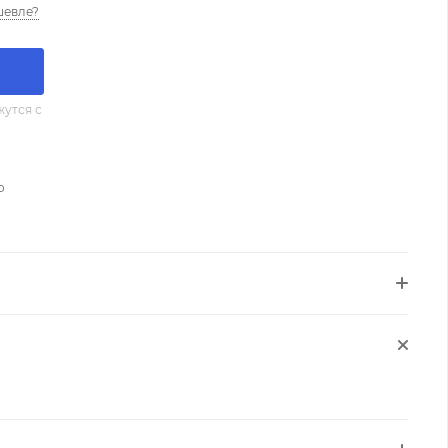
шевле?
утся с
о