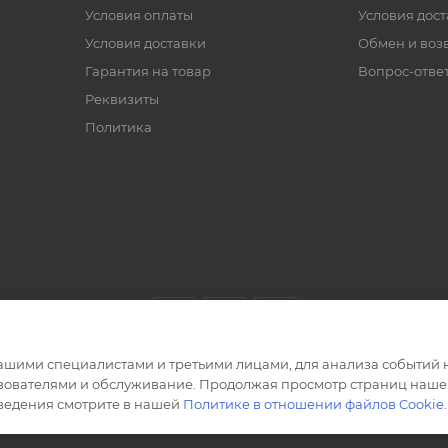
Условия оплаты
Условия дос
Условия доставки
Обмен и воз
Гарантия на товар
Вопрос-отве
Реквизиты
Политика
ашими специалистами и третьими лицами, для анализа событий н
ьзователями и обслуживание. Продолжая просмотр страниц нашег
сведения смотрите в нашей
Политике в отношении файлов Cookie
.