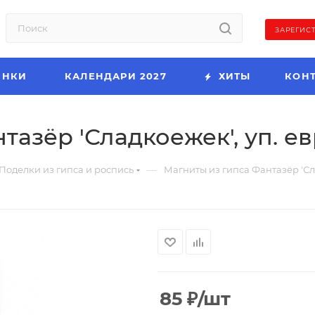
ЗАРЕГИС
ИНКИ
КАЛЕНДАРИ 2027
ХИТЫ
КОН
тазёр 'Сладкоежек', уп. е
—
Поделки из гипса и роспись
Магниты из гипса Фантазёр 'Сл
85
₽
/шт