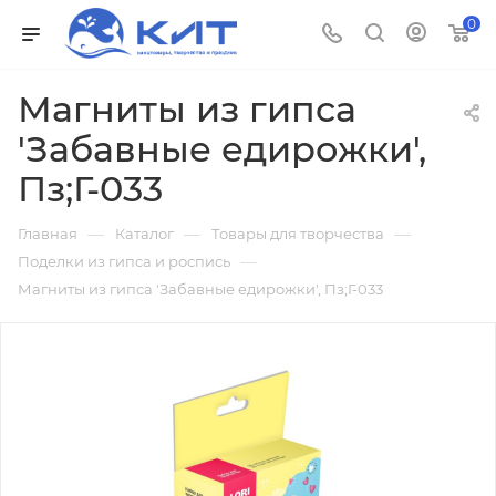
0
Магниты из гипса
'Забавные едирожки',
Пз;Г-033
—
—
—
Главная
Каталог
Товары для творчества
—
Поделки из гипса и роспись
Магниты из гипса 'Забавные едирожки', Пз;Г-033