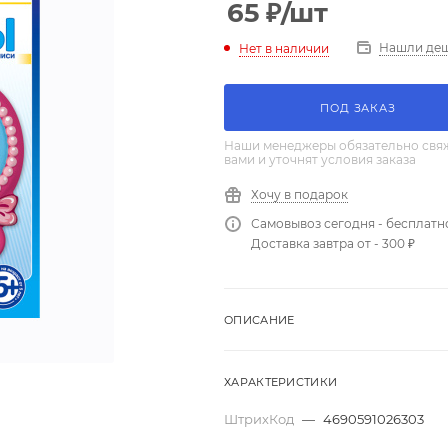
65
₽
/шт
Нашли де
Нет в наличии
ПОД ЗАКАЗ
Наши менеджеры обязательно свяж
вами и уточнят условия заказа
Хочу в подарок
Самовывоз сегодня - бесплатн
Доставка завтра от - 300 ₽
ОПИСАНИЕ
ХАРАКТЕРИСТИКИ
ШтрихКод
—
4690591026303