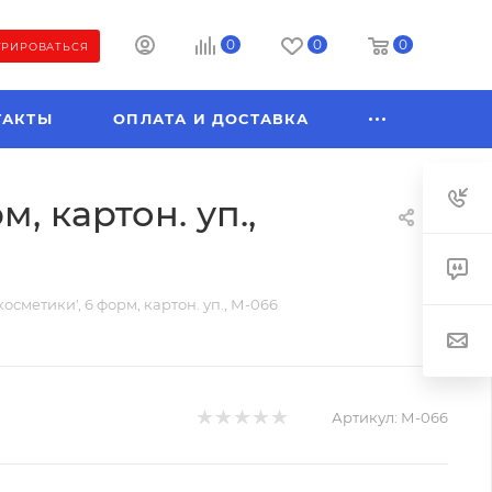
0
0
0
ТРИРОВАТЬСЯ
ТАКТЫ
ОПЛАТА И ДОСТАВКА
, картон. уп.,
осметики', 6 форм, картон. уп., М-066
Артикул:
М-066