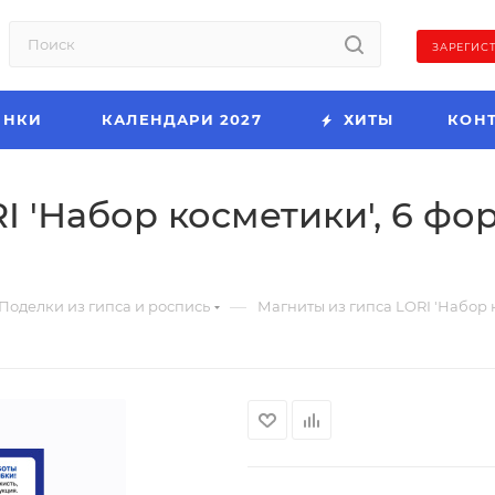
ЗАРЕГИС
ИНКИ
КАЛЕНДАРИ 2027
ХИТЫ
КОН
 'Набор косметики', 6 форм
—
Поделки из гипса и роспись
Магниты из гипса LORI 'Набор к