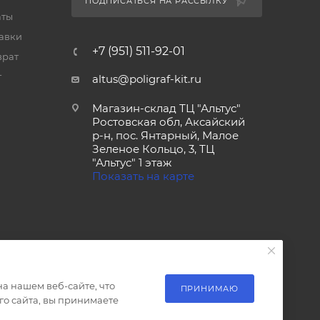
ПОДПИСАТЬСЯ НА РАССЫЛКУ
аты
тавки
+7 (951) 511-92-01
врат
т
altus@poligraf-kit.ru
Магазин-склад ТЦ "Альтус"
Ростовская обл, Аксайский
р-н, пос. Янтарный, Малое
Зеленое Кольцо, 3, ТЦ
"Альтус" 1 этаж
Показать на карте
а нашем веб-сайте, что
ПРИНИМАЮ
о сайта, вы принимаете