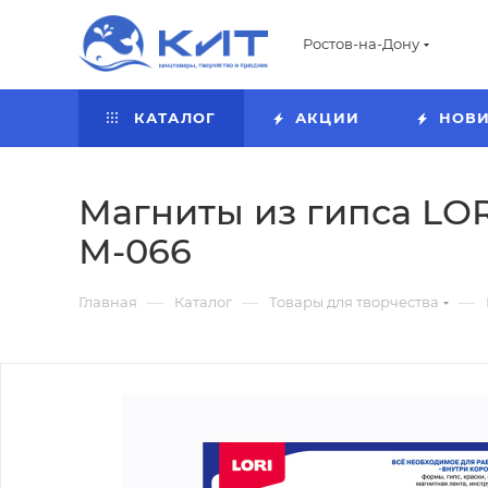
Ростов-на-Дону
КАТАЛОГ
АКЦИИ
НОВ
Магниты из гипса LORI
М-066
—
—
—
Главная
Каталог
Товары для творчества