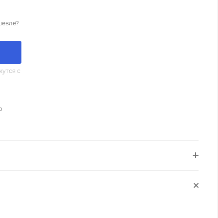
шевле?
утся с
о