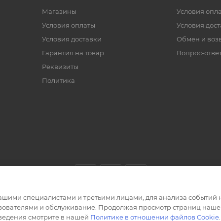
Магазины
Условия опл
Условия оплаты
Условия дос
Условия доставки
Обмен и воз
Гарантия на товар
Вопрос-отве
Реквизиты
Политика
ашими специалистами и третьими лицами, для анализа событий н
ьзователями и обслуживание. Продолжая просмотр страниц нашег
сведения смотрите в нашей
Политике в отношении файлов Cookie
.