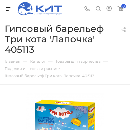
0
Гипсовый барельеф
Три кота 'Лапочка'
405113
—
—
—
Главная
Каталог
Товары для творчества
—
Поделки из гипса и роспись
Гипсовый барельеф Три кота 'Лапочка' 405113