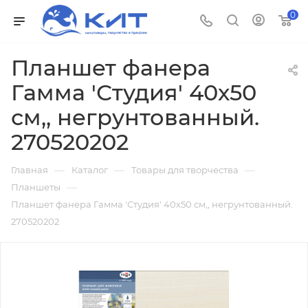
0
Планшет фанера
Гамма 'Студия' 40х50
см,, негрунтованный.
270520202
—
—
—
Главная
Каталог
Товары для творчества
—
Планшеты
Планшет фанера Гамма 'Студия' 40х50 см,, негрунтованный.
270520202