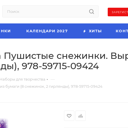
ЗАРЕГИС
ИНКИ
КАЛЕНДАРИ 2027
ХИТЫ
КОН
а Пушистые снежинки. Вы
ды), 978-59715-09424
—
Наборы для творчества
 бумаги (8 снежинок, 2 гирлянды), 978-59715-09424