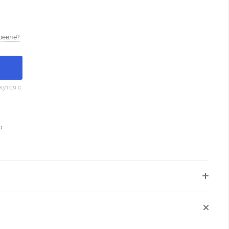
шевле?
утся с
о