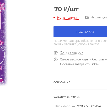
70
₽
/шт
Нашли де
Нет в наличии
ПОД ЗАКАЗ
Наши менеджеры обязательно свяж
вами и уточнят условия заказа
Хочу в подарок
Самовывоз сегодня - бесплатн
Доставка завтра от - 300 ₽
ОПИСАНИЕ
ХАРАКТЕРИСТИКИ
ШтрихКод
—
9785971509424