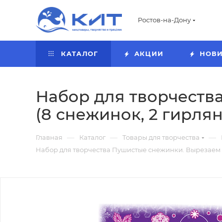
Ростов-на-Дону
КАТАЛОГ
АКЦИИ
НОВ
Набор для творчеств
(8 снежинок, 2 гирлян
—
—
—
Главная
Каталог
Товары для творчества
Набор для творчества Пушистые снежинки. Вырезаем из