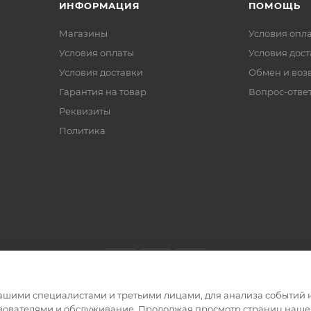
ИНФОРМАЦИЯ
ПОМОЩЬ
Магазины
Условия опл
Условия оплаты
Условия дос
Условия доставки
Обмен и воз
Гарантия на товар
Вопрос-отве
Реквизиты
Политика
ашими специалистами и третьими лицами, для анализа событий н
ьзователями и обслуживание. Продолжая просмотр страниц нашег