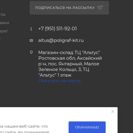
ПОДПИСАТЬСЯ НА РАССЫЛКУ
аты
тавки
+7 (951) 511-92-01
врат
т
altus@poligraf-kit.ru
Магазин-склад ТЦ "Альтус"
Ростовская обл, Аксайский
р-н, пос. Янтарный, Малое
Зеленое Кольцо, 3, ТЦ
"Альтус" 1 этаж
Показать на карте
а нашем веб-сайте, что
ПРИНИМАЮ
о сайта, вы принимаете