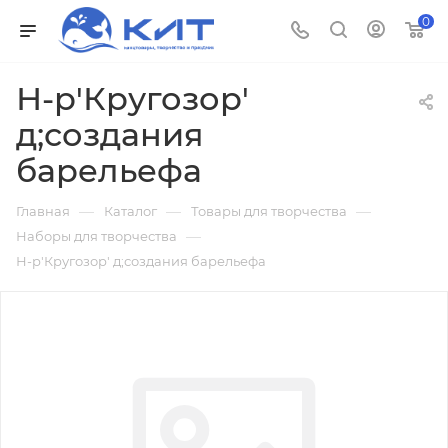
0
Н-р'Кругозор'
д;создания
барельефа
—
—
—
Главная
Каталог
Товары для творчества
—
Наборы для творчества
Н-р'Кругозор' д;создания барельефа