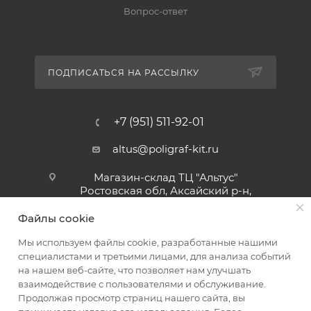
Вопрос-ответ
ПОДПИСАТЬСЯ НА РАССЫЛКУ
+7 (951) 511-92-01
altus@poligraf-kit.ru
Магазин-склад ТЦ "Альтус"
Ростовская обл, Аксайский р-н,
пос. Янтарный, Малое Зеленое
Кольцо, 3, ТЦ "Альтус" 1 этаж
Файлы cookie
Показать на карте
Мы используем файлы cookie, разработанные нашими
специалистами и третьими лицами, для анализа событий
на нашем веб-сайте, что позволяет нам улучшать
взаимодействие с пользователями и обслуживание.
Продолжая просмотр страниц нашего сайта, вы