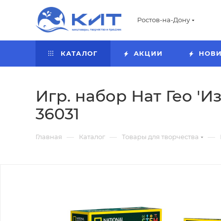
Ростов-на-Дону
КАТАЛОГ
АКЦИИ
НОВ
Игр. набор Нат Гео 'И
36031
—
—
—
Главная
Каталог
Товары для творчества