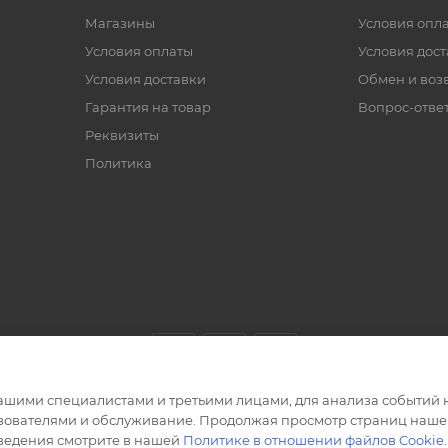
Магазины
Условия опл
Условия оплаты
Условия дос
Условия доставки
Обмен и воз
Гарантия на товар
Вопрос-отве
Реквизиты
Политика
ашими специалистами и третьими лицами, для анализа событий н
ьзователями и обслуживание. Продолжая просмотр страниц нашег
сведения смотрите в нашей
Политике в отношении файлов Cookie
.