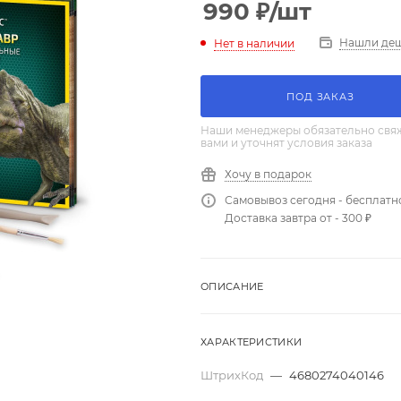
990
₽
/шт
Нашли де
Нет в наличии
ПОД ЗАКАЗ
Наши менеджеры обязательно свяж
вами и уточнят условия заказа
Хочу в подарок
Самовывоз сегодня - бесплатн
Доставка завтра от - 300 ₽
ОПИСАНИЕ
ХАРАКТЕРИСТИКИ
ШтрихКод
—
4680274040146