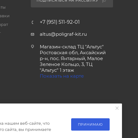
ПОДПИСАТЬСЯ НА РАССЫЛКУ
аты
тавки
+7 (951) 511-92-01
врат
т
altus@poligraf-kit.ru
Магазин-склад ТЦ "Альтус"
Ростовская обл, Аксайский
р-н, пос. Янтарный, Малое
Зеленое Кольцо, 3, ТЦ
"Альтус" 1 этаж
Показать на карте
а нашем веб-сайте, что
ПРИНИМАЮ
о сайта, вы принимаете