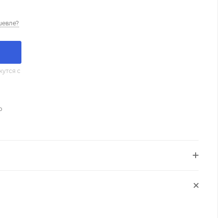
шевле?
утся с
о