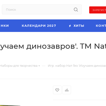
ЗАРЕГИС
ИНКИ
КАЛЕНДАРИ 2027
ХИТЫ
КОН
зучаем динозавров'. TM Na
—
Наборы для творчества
Игр. набор Нат Гео 'Изучаем динозав