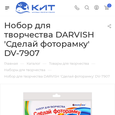
0
Нобор для
творчества DARVISH
'Сделай фоторамку'
DV-7907
—
—
—
Главная
Каталог
Товары для творчества
—
Наборы для творчества
Нобор для творчества DARVISH 'Сделай фоторамку' DV-7907