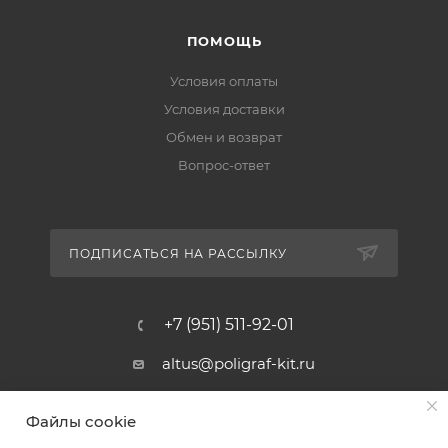
ПОМОЩЬ
Условия оплаты
Условия доставки
Обмен и возврат
Вопрос-ответ
ПОДПИСАТЬСЯ НА РАССЫЛКУ
+7 (951) 511-92-01
altus@poligraf-kit.ru
Магазин-склад ТЦ "Альтус"
Файлы cookie
Ростовская обл, Аксайский р-н,
пос. Янтарный, Малое Зеленое