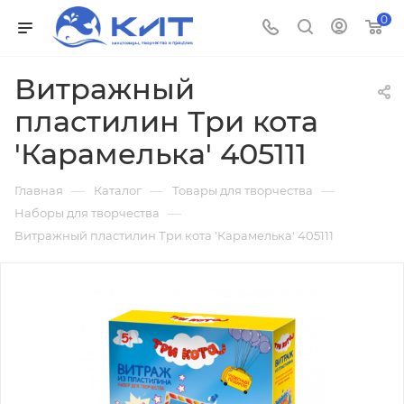
0
Витражный
пластилин Три кота
'Карамелька' 405111
—
—
—
Главная
Каталог
Товары для творчества
—
Наборы для творчества
Витражный пластилин Три кота 'Карамелька' 405111