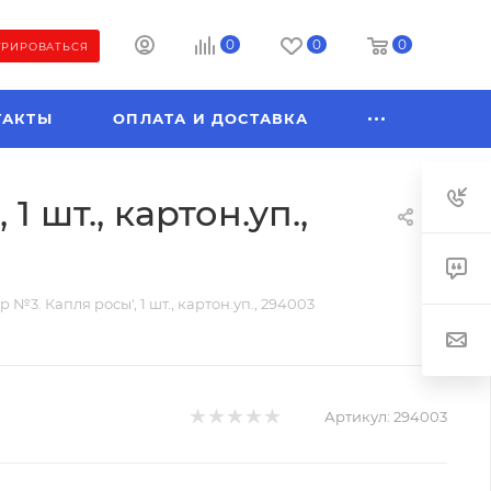
0
0
0
ТРИРОВАТЬСЯ
ТАКТЫ
ОПЛАТА И ДОСТАВКА
 шт., картон.уп.,
№3. Капля росы', 1 шт., картон.уп., 294003
Артикул:
294003