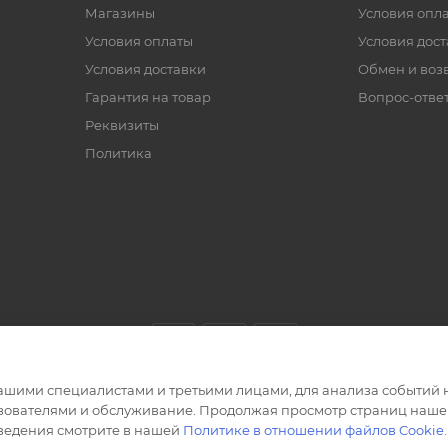
Магазины
Условия опл
Условия оплаты
Условия дос
Условия доставки
Обмен и воз
Гарантия на товар
Вопрос-отве
Реквизиты
Политика
ашими специалистами и третьими лицами, для анализа событий н
ьзователями и обслуживание. Продолжая просмотр страниц нашег
сведения смотрите в нашей
Политике в отношении файлов Cookie
.