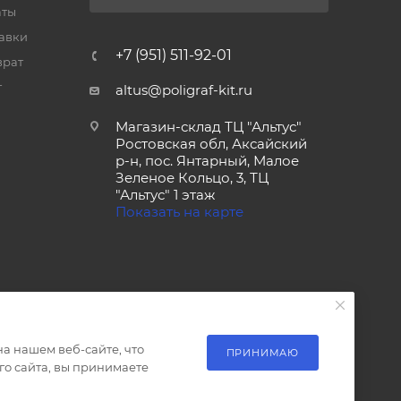
аты
тавки
+7 (951) 511-92-01
врат
т
altus@poligraf-kit.ru
Магазин-склад ТЦ "Альтус"
Ростовская обл, Аксайский
р-н, пос. Янтарный, Малое
Зеленое Кольцо, 3, ТЦ
"Альтус" 1 этаж
Показать на карте
а нашем веб-сайте, что
ПРИНИМАЮ
о сайта, вы принимаете