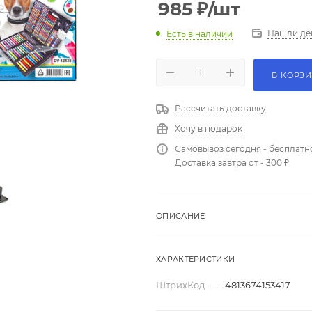
985
₽
/шт
Нашли де
Есть в наличии
В КОРЗ
Рассчитать доставку
Хочу в подарок
Самовывоз сегодня - бесплатн
Доставка завтра от - 300 ₽
ОПИСАНИЕ
ХАРАКТЕРИСТИКИ
ШтрихКод
—
4813674153417