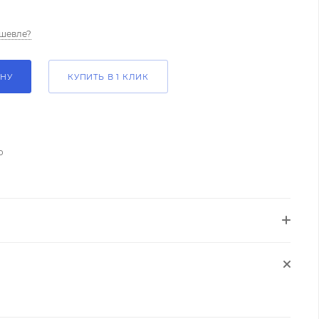
шевле?
ИНУ
КУПИТЬ В 1 КЛИК
о