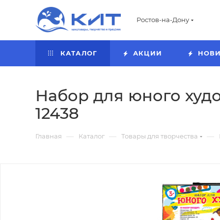
Ростов-на-Дону
КАТАЛОГ
АКЦИИ
НОВ
Набор для юного худо
12438
—
—
—
Главная
Каталог
Товары для творчества