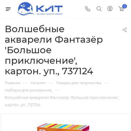
0
Волшебные
акварели Фантазёр
'Большое
приключение',
картон. уп., 737124
—
—
—
Главная
Каталог
Товары для творчества
—
Наборы для рисования,
Волшебные акварели Фантазёр 'Большое приключение',
картон. уп., 737124