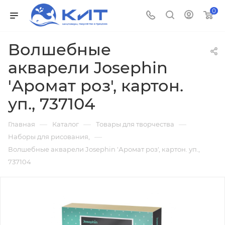
0
Волшебные
акварели Josephin
'Аромат роз', картон.
уп., 737104
—
—
—
Главная
Каталог
Товары для творчества
—
Наборы для рисования,
Волшебные акварели Josephin 'Аромат роз', картон. уп.,
737104