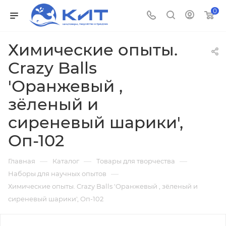
0
Химические опыты.
Crazy Balls
'Оранжевый ,
зёленый и
сиреневый шарики',
Оп-102
—
—
—
Главная
Каталог
Товары для творчества
—
Наборы для научных опытов
Химические опыты. Crazy Balls 'Оранжевый , зёленый и
сиреневый шарики', Оп-102