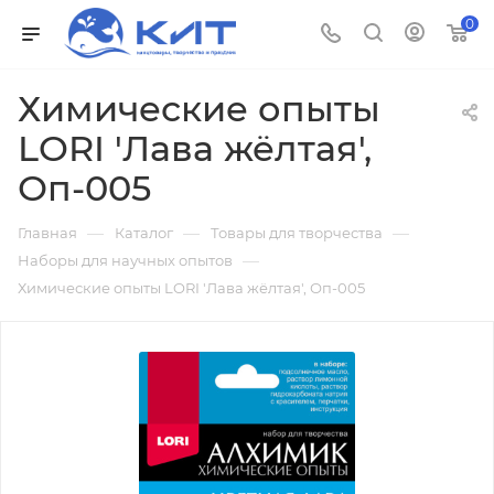
0
Химические опыты
LORI 'Лава жёлтая',
Оп-005
—
—
—
Главная
Каталог
Товары для творчества
—
Наборы для научных опытов
Химические опыты LORI 'Лава жёлтая', Оп-005