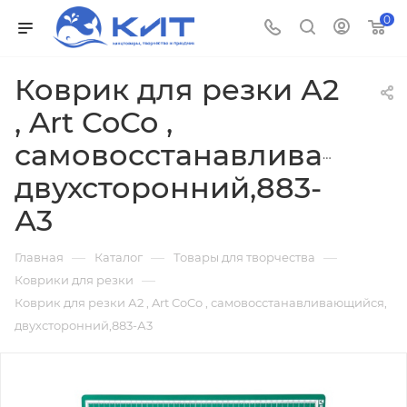
0
Коврик для резки А2
, Art CoCo ,
самовосстанавливающий
двухсторонний,883-
А3
—
—
—
Главная
Каталог
Товары для творчества
—
Коврики для резки
Коврик для резки А2 , Art CoCo , самовосстанавливающийся,
двухсторонний,883-А3