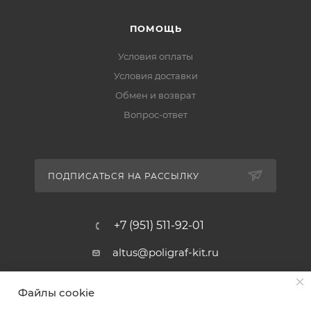
ПОМОЩЬ
Условия оплаты
Условия доставки
Обмен и возврат
Вопрос-ответ
ПОДПИСАТЬСЯ НА РАССЫЛКУ
+7 (951) 511-92-01
altus@poligraf-kit.ru
Магазин-склад ТЦ "Альтус"
Файлы cookie
Ростовская обл, Аксайский р-н,
пос. Янтарный, Малое Зеленое