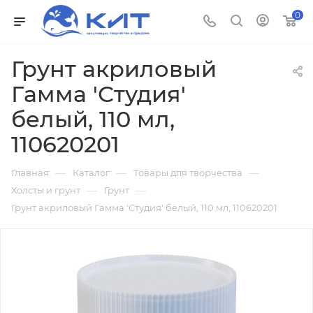
0
Грунт акриловый
Гамма 'Студия'
белый, 110 мл,
110620201
—
—
—
Главная
Каталог
Товары для творчества
—
—
Холсты и грунт
Грунт
Грунт акриловый Гамма 'Студия' белый, 110 мл, 110620201