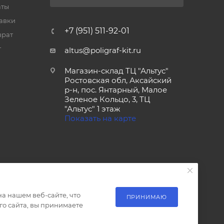
аты
тавки
+7 (951) 511-92-01
врат
т
altus@poligraf-kit.ru
Магазин-склад ТЦ "Альтус"
Ростовская обл, Аксайский
р-н, пос. Янтарный, Малое
Зеленое Кольцо, 3, ТЦ
"Альтус" 1 этаж
Показать на карте
а нашем веб-сайте, что
ПРИНИМАЮ
о сайта, вы принимаете