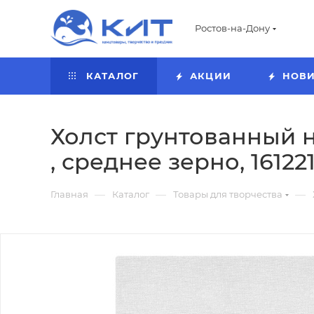
Ростов-на-Дону
КАТАЛОГ
АКЦИИ
НОВ
Холст грунтованный н
, среднее зерно, 16122
—
—
—
Главная
Каталог
Товары для творчества