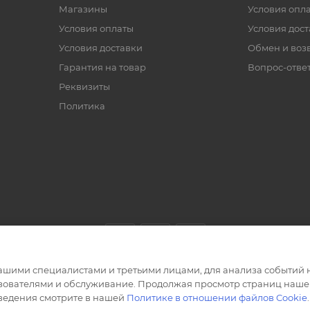
Магазины
Условия опл
Условия оплаты
Условия дос
Условия доставки
Обмен и воз
Гарантия на товар
Вопрос-отве
Реквизиты
Политика
ашими специалистами и третьими лицами, для анализа событий н
ьзователями и обслуживание. Продолжая просмотр страниц нашег
сведения смотрите в нашей
Политике в отношении файлов Cookie
.