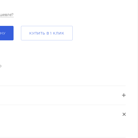
шевле?
ИНУ
КУПИТЬ В 1 КЛИК
о