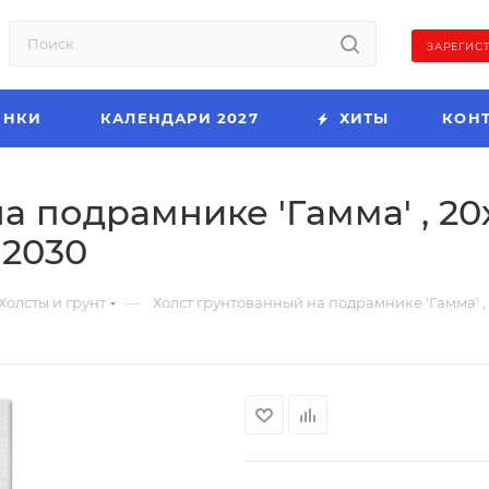
ЗАРЕГИС
ИНКИ
КАЛЕНДАРИ 2027
ХИТЫ
КОН
а подрамнике 'Гамма' , 20
12030
—
Холсты и грунт
Холст грунтованный на подрамнике 'Гамма' , 2