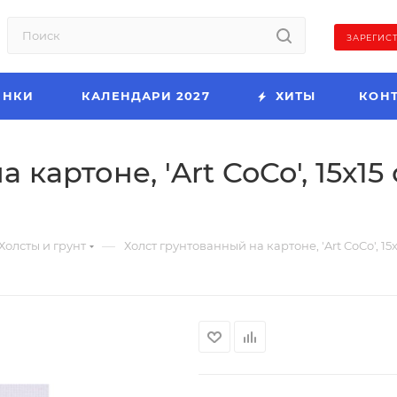
ЗАРЕГИС
ИНКИ
КАЛЕНДАРИ 2027
ХИТЫ
КОН
картоне, 'Art CoCo', 15х15
—
Холсты и грунт
Холст грунтованный на картоне, 'Art CoCo', 15