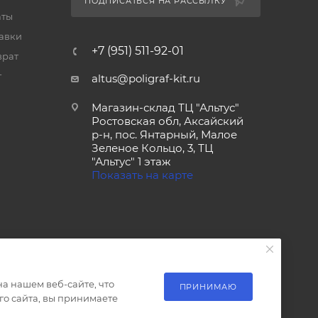
ПОДПИСАТЬСЯ НА РАССЫЛКУ
аты
тавки
+7 (951) 511-92-01
врат
т
altus@poligraf-kit.ru
Магазин-склад ТЦ "Альтус"
Ростовская обл, Аксайский
р-н, пос. Янтарный, Малое
Зеленое Кольцо, 3, ТЦ
"Альтус" 1 этаж
Показать на карте
а нашем веб-сайте, что
ПРИНИМАЮ
о сайта, вы принимаете