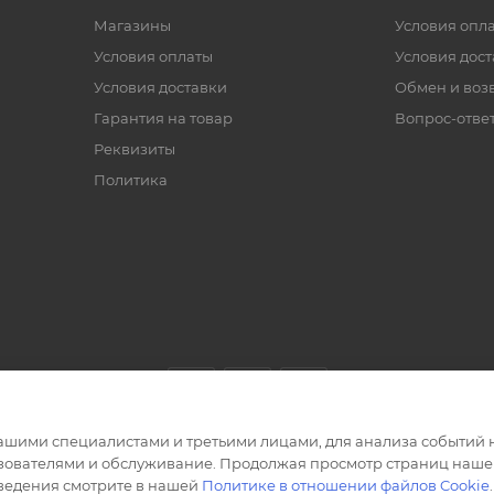
Магазины
Условия опл
Условия оплаты
Условия дос
Условия доставки
Обмен и воз
Гарантия на товар
Вопрос-отве
Реквизиты
Политика
ашими специалистами и третьими лицами, для анализа событий н
ьзователями и обслуживание. Продолжая просмотр страниц нашег
сведения смотрите в нашей
Политике в отношении файлов Cookie
.