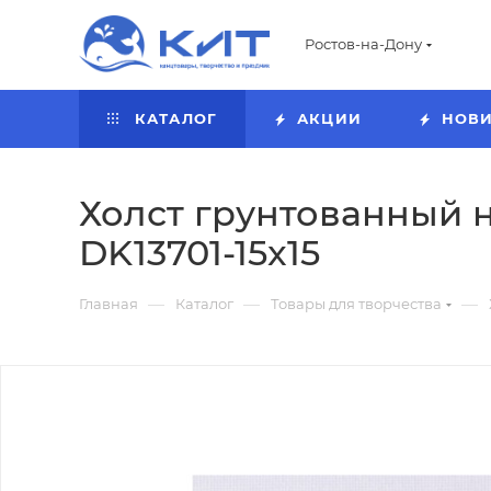
Ростов-на-Дону
КАТАЛОГ
АКЦИИ
НОВ
Холст грунтованный на 
DK13701-15x15
—
—
—
Главная
Каталог
Товары для творчества