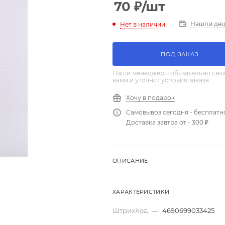
70
₽
/шт
Нашли де
Нет в наличии
ПОД ЗАКАЗ
Наши менеджеры обязательно свяж
вами и уточнят условия заказа
Хочу в подарок
Самовывоз сегодня - бесплатн
Доставка завтра от - 300 ₽
ОПИСАНИЕ
ХАРАКТЕРИСТИКИ
ШтрихКод
—
4690699033425