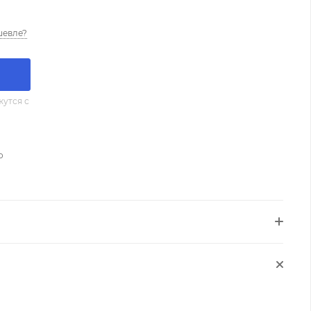
шевле?
утся с
о