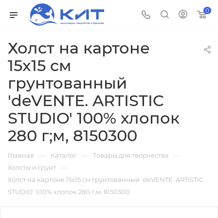
0
Холст на картоне
15x15 см
грунтованный
'deVENTE. ARTISTIC
STUDIO' 100% хлопок
280 г;м, 8150300
—
—
—
Главная
Каталог
Товары для творчества
—
Холсты и грунт
Холст на картоне 15x15 см грунтованный 'deVENTE. ARTISTIC
STUDIO' 100% хлопок 280 г;м, 8150300