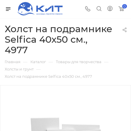
0
Холст на подрамнике
Selfica 40х50 см.,
4977
—
—
—
Главная
Каталог
Товары для творчества
—
Холсты и грунт
Холст на подрамнике Selfica 40х50 см., 4977