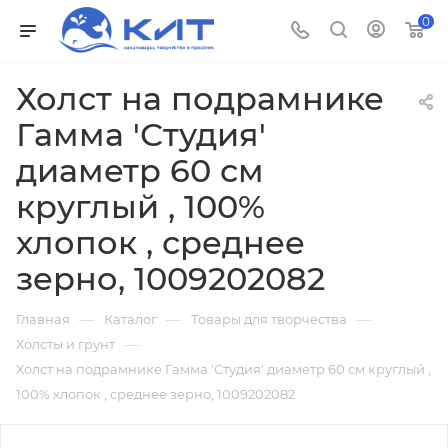
0
Холст на подрамнике
Гамма 'Студия'
диаметр 60 см
круглый , 100%
хлопок , среднее
зерно, 1009202082
—
—
—
Главная
Каталог
Товары для творчества
—
Холсты и грунт
Холст на подрамнике Гамма 'Студия' диаметр 60 см круглый ,
100% хлопок , среднее зерно, 1009202082