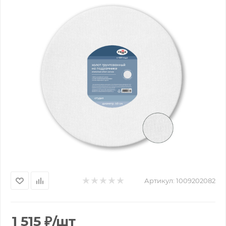
Артикул:
1009202082
1 515
₽
/шт