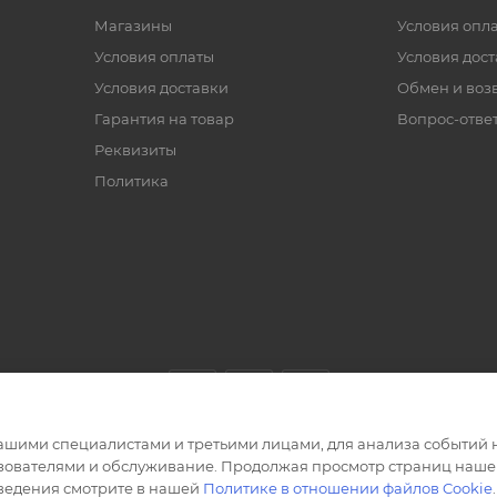
Магазины
Условия опл
Условия оплаты
Условия дос
Условия доставки
Обмен и воз
Гарантия на товар
Вопрос-отве
Реквизиты
Политика
ашими специалистами и третьими лицами, для анализа событий н
ьзователями и обслуживание. Продолжая просмотр страниц нашег
сведения смотрите в нашей
Политике в отношении файлов Cookie
.