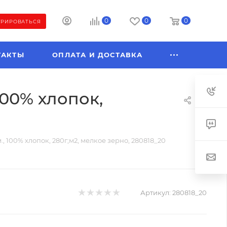
0
0
0
ТРИРОВАТЬСЯ
ТАКТЫ
ОПЛАТА И ДОСТАВКА
100% хлопок,
, 100% хлопок, 280г;м2, мелкое зерно, 280818_20
Артикул:
280818_20