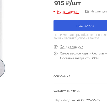
915
₽
/шт
Нашли де
Нет в наличии
ПОД ЗАКАЗ
Наши менеджеры обязательно свяж
вами и уточнят условия заказа
Хочу в подарок
Самовывоз сегодня - бесплатн
Доставка завтра от - 300 ₽
ОПИСАНИЕ
ХАРАКТЕРИСТИКИ
ШтрихКод
—
4600395225765