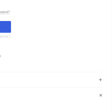
шевле?
утся с
о