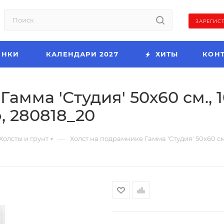
ЗАРЕГИС
ИНКИ
КАЛЕНДАРИ 2027
ХИТЫ
КОН
амма 'Студия' 50х60 см., 
, 280818_20
—
Холсты и грунт
Холст на подрамнике Гамма 'Студия' 50х60 см.