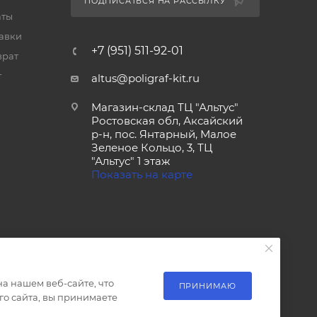
ПОДПИСАТЬСЯ НА РАССЫЛКУ
аты
тавки
+7 (951) 511-92-01
врат
т
altus@poligraf-kit.ru
Магазин-склад ТЦ "Альтус"
Ростовская обл, Аксайский
р-н, пос. Янтарный, Малое
Зеленое Кольцо, 3, ТЦ
"Альтус" 1 этаж
Показать на карте
а нашем веб-сайте, что
ПРИНИМАЮ
о сайта, вы принимаете