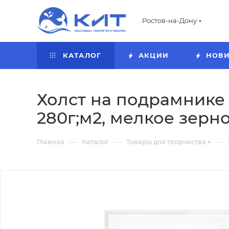
Ростов-на-Дону
КАТАЛОГ
АКЦИИ
НОВ
Холст на подрамнике Г
280г;м2, мелкое зерно
—
—
—
Главная
Каталог
Товары для творчества