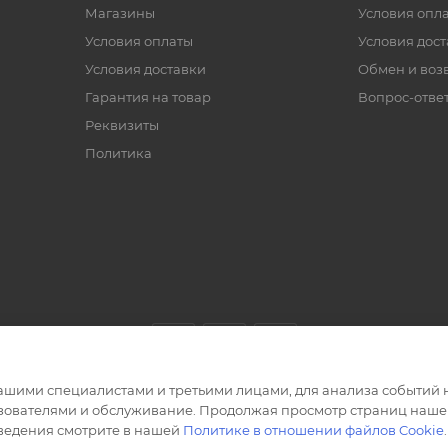
Магазины
Условия опл
Условия оплаты
Условия дос
Условия доставки
Обмен и воз
Гарантия на товар
Вопрос-отве
Реквизиты
Политика
ашими специалистами и третьими лицами, для анализа событий н
ьзователями и обслуживание. Продолжая просмотр страниц нашег
сведения смотрите в нашей
Политике в отношении файлов Cookie
.