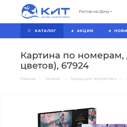
Ростов-на-Дону
КАТАЛОГ
АКЦИИ
НОВ
Картина по номерам,
цветов), 67924
—
—
—
Главная
Каталог
Товары для творчества