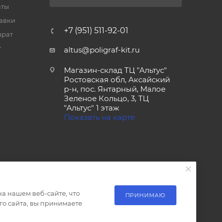
аты
тавки
+7 (951) 511-92-01
врат
т
altus@poligraf-kit.ru
Магазин-склад ТЦ "Альтус"
Ростовская обл, Аксайский
р-н, пос. Янтарный, Малое
Зеленое Кольцо, 3, ТЦ
"Альтус" 1 этаж
Показать на карте
а нашем веб-сайте, что
ПРИНИМАЮ
о сайта, вы принимаете