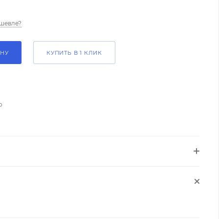
шевле?
ИНУ
КУПИТЬ В 1 КЛИК
о