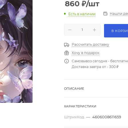
860
₽
/шт
Нашли де
Есть в наличии
В КОРЗ
Рассчитать доставку
Хочу в подарок
Самовывоз сегодня - бесплатн
Доставка завтра от - 300 ₽
ОПИСАНИЕ
ХАРАКТЕРИСТИКИ
ШтрихКод
—
4606008611659