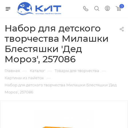
0
Набор для детского
творчества Милашки
Блестяшки 'Дед
Мороз', 257086
—
—
—
Главная
Каталог
Товары для творчества
—
Картины из пайеток
Набор для детского творчества Милашки Блестяшки 'Дед
Мороз', 257086