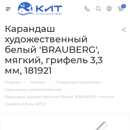
0
Карандаш
художественный
белый 'BRAUBERG',
мягкий, грифель 3,3
мм, 181921
—
—
—
Главная
Каталог
Товары для творчества
—
Карандаши художественные
Карандаш художественный белый 'BRAUBERG', мягкий,
грифель 3,3 мм, 181921