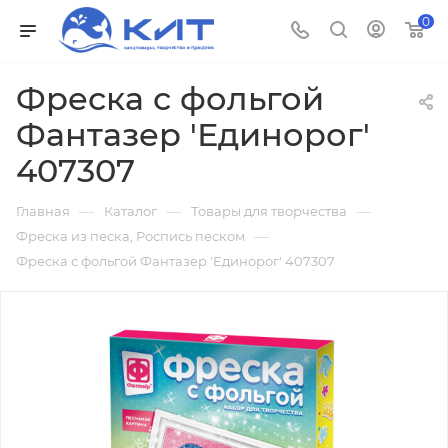
0
Фреска с фольгой
Фантазер 'Единорог'
407307
—
—
—
Главная
Каталог
Товары для творчества
—
Фреска из песка, Роспись песком
Фреска с фольгой Фантазер 'Единорог' 407307