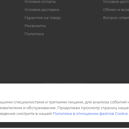
Условия оплаты
Условия дос
Условия доставки
Обмен и воз
Гарантия на товар
Вопрос-отве
Реквизиты
Политика
ашими специалистами и третьими лицами, для анализа событий н
ьзователями и обслуживание. Продолжая просмотр страниц нашег
сведения смотрите в нашей
Политике в отношении файлов Cookie
.