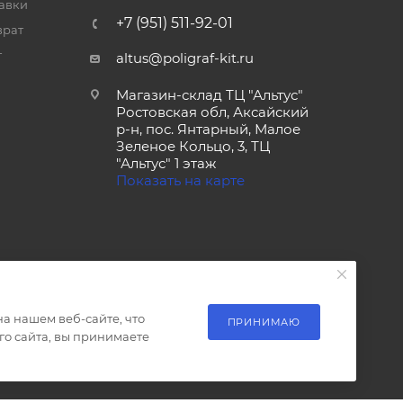
тавки
+7 (951) 511-92-01
врат
т
altus@poligraf-kit.ru
Магазин-склад ТЦ "Альтус"
Ростовская обл, Аксайский
р-н, пос. Янтарный, Малое
Зеленое Кольцо, 3, ТЦ
"Альтус" 1 этаж
Показать на карте
а нашем веб-сайте, что
ПРИНИМАЮ
о сайта, вы принимаете