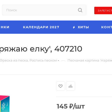
ЗАРЕГИС
ИНКИ
КАЛЕНДАРИ 2027
ХИТЫ
КОН
ряжаю елку', 407210
—
Фреска из песка, Роспись песком
Песчаная картина 'Наряжа
145
₽
/шт