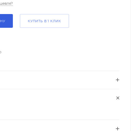
шевле?
ИНУ
КУПИТЬ В 1 КЛИК
о