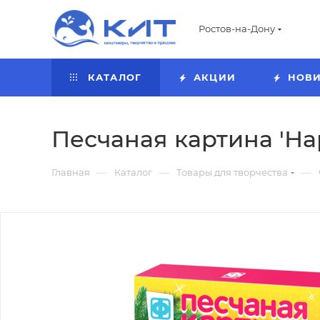
Ростов-на-Дону
КАТАЛОГ
АКЦИИ
НОВ
Песчаная картина 'На
—
—
—
Главная
Каталог
Товары для творчества