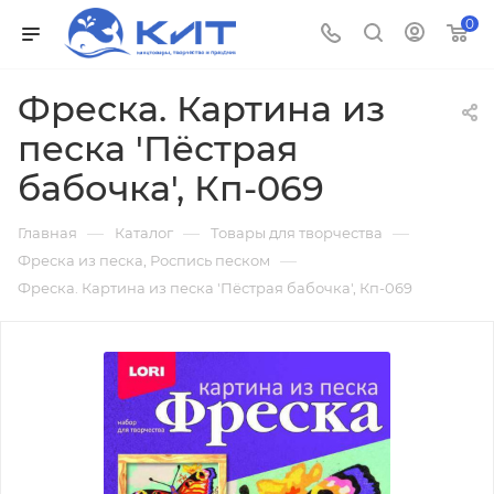
0
Фреска. Картина из
песка 'Пёстрая
бабочка', Кп-069
—
—
—
Главная
Каталог
Товары для творчества
—
Фреска из песка, Роспись песком
Фреска. Картина из песка 'Пёстрая бабочка', Кп-069