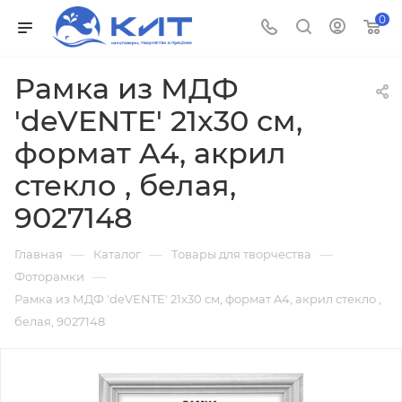
0
Рамка из МДФ
'deVENTE' 21x30 см,
формат A4, акрил
стекло , белая,
9027148
—
—
—
Главная
Каталог
Товары для творчества
—
Фоторамки
Рамка из МДФ 'deVENTE' 21x30 см, формат A4, акрил стекло ,
белая, 9027148