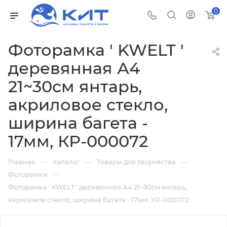
0
Фоторамка ' KWELT '
деревянная А4
21~30см янтарь,
акриловое стекло,
ширина багета -
17мм, КР-000072
—
—
—
Главная
Каталог
Товары для творчества
—
Фоторамки
Фоторамка ' KWELT ' деревянная А4 21~30см янтарь,
акриловое стекло, ширина багета - 17мм, КР-000072