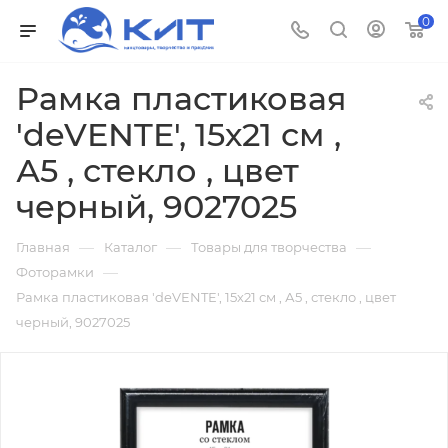
0
Рамка пластиковая
'deVENTE', 15х21 см ,
А5 , стекло , цвет
черный, 9027025
—
—
—
Главная
Каталог
Товары для творчества
—
Фоторамки
Рамка пластиковая 'deVENTE', 15х21 см , А5 , стекло , цвет
черный, 9027025