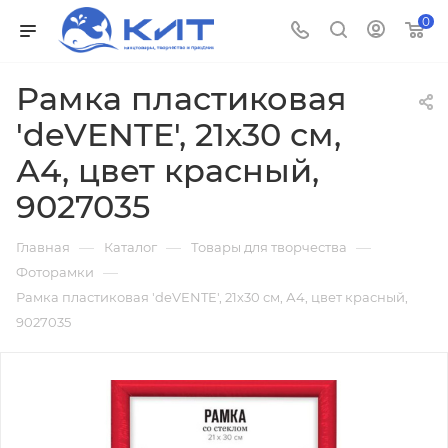
0
Рамка пластиковая
'deVENTE', 21х30 см,
А4, цвет красный,
9027035
—
—
—
Главная
Каталог
Товары для творчества
—
Фоторамки
Рамка пластиковая 'deVENTE', 21х30 см, А4, цвет красный,
9027035