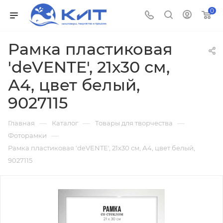
0
Рамка пластиковая
'deVENTE', 21х30 см,
А4, цвет белый,
9027115
—
—
—
Главная
Каталог
Товары для творчества
—
Фоторамки
Рамка пластиковая 'deVENTE', 21х30 см, А4, цвет белый,
9027115