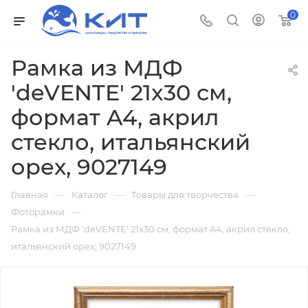
0
Рамка из МДФ
'deVENTE' 21x30 см,
формат A4, акрил
стекло, итальянский
орех, 9027149
—
—
—
Главная
Каталог
Товары для творчества
—
Фоторамки
Рамка из МДФ 'deVENTE' 21x30 см, формат A4, акрил стекло,
итальянский орех, 9027149