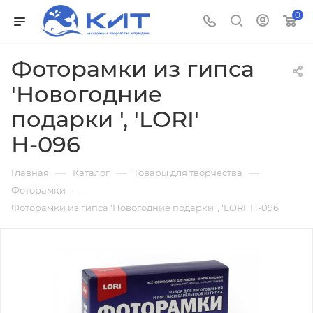
0
Фоторамки из гипса
'Новогодние
подарки ', 'LORI'
Н-096
—
—
—
Главная
Каталог
Товары для творчества
—
Фоторамки
Фоторамки из гипса 'Новогодние подарки ', 'LORI' Н-096