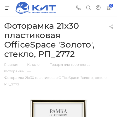
0
Фоторамка 21х30
пластиковая
OfficeSpace 'Золото',
стекло, РП_2772
—
—
—
Главная
Каталог
Товары для творчества
—
Фоторамки
Фоторамка 21х30 пластиковая OfficeSpace 'Золото', стекло,
РП_2772