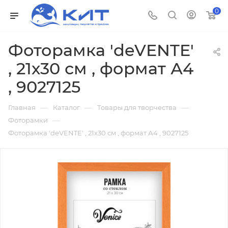
0
Фоторамка 'deVENTE'
, 21х30 см , формат А4
, 9027125
—
—
—
Главная
Каталог
Товары для творчества
—
Фоторамки
Фоторамка 'deVENTE' , 21х30 см , формат А4 , 9027125