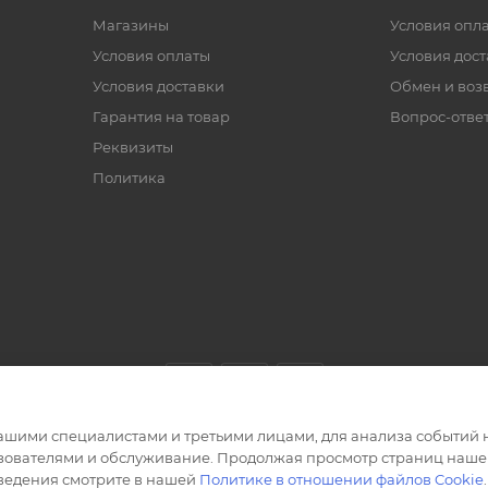
Магазины
Условия опл
Условия оплаты
Условия дос
Условия доставки
Обмен и воз
Гарантия на товар
Вопрос-отве
Реквизиты
Политика
ашими специалистами и третьими лицами, для анализа событий н
ьзователями и обслуживание. Продолжая просмотр страниц нашег
сведения смотрите в нашей
Политике в отношении файлов Cookie
.