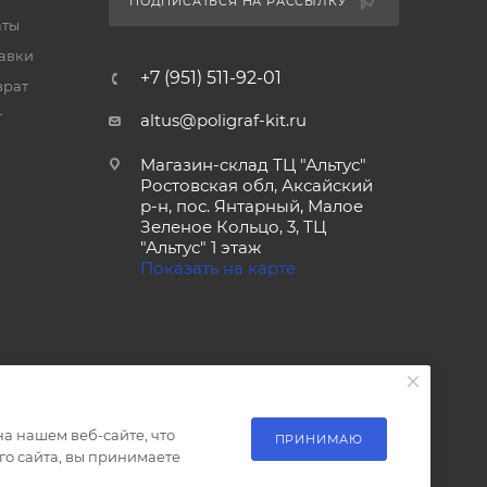
ПОДПИСАТЬСЯ НА РАССЫЛКУ
аты
тавки
+7 (951) 511-92-01
врат
т
altus@poligraf-kit.ru
Магазин-склад ТЦ "Альтус"
Ростовская обл, Аксайский
р-н, пос. Янтарный, Малое
Зеленое Кольцо, 3, ТЦ
"Альтус" 1 этаж
Показать на карте
а нашем веб-сайте, что
ПРИНИМАЮ
о сайта, вы принимаете