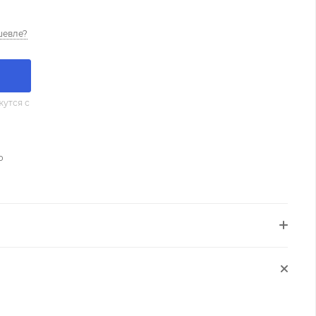
шевле?
утся с
о