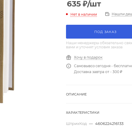
635
₽
/шт
Нашли де
Нет в наличии
ПОД ЗАКАЗ
Наши менеджеры обязательно свяж
вами и уточнят условия заказа
Хочу в подарок
Самовывоз сегодня - бесплатн
Доставка завтра от - 300 ₽
ОПИСАНИЕ
ХАРАКТЕРИСТИКИ
ШтрихКод
—
4606224216133