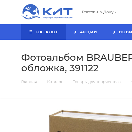
Ростов-на-Дону
КАТАЛОГ
АКЦИИ
НОВ
Фотоальбом BRAUBERG 
обложка, 391122
—
—
—
Главная
Каталог
Товары для творчества