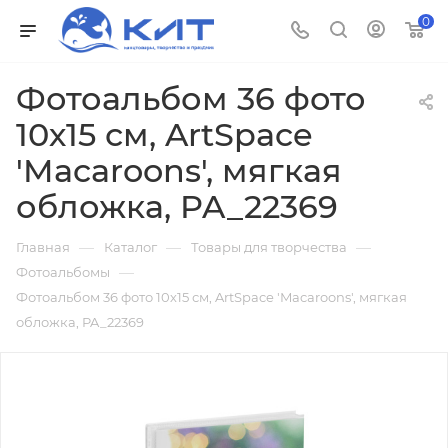
0
Фотоальбом 36 фото
10х15 см, ArtSpace
'Macaroons', мягкая
обложка, PA_22369
—
—
—
Главная
Каталог
Товары для творчества
—
Фотоальбомы
Фотоальбом 36 фото 10х15 см, ArtSpace 'Macaroons', мягкая
обложка, PA_22369