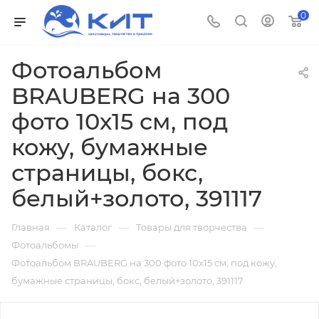
0
Фотоальбом
BRAUBERG на 300
фото 10х15 см, под
кожу, бумажные
страницы, бокс,
белый+золото, 391117
—
—
—
Главная
Каталог
Товары для творчества
—
Фотоальбомы
Фотоальбом BRAUBERG на 300 фото 10х15 см, под кожу,
бумажные страницы, бокс, белый+золото, 391117