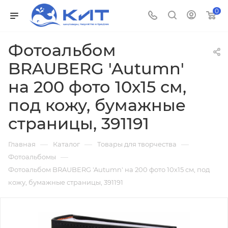
0
Фотоальбом
BRAUBERG 'Autumn'
на 200 фото 10х15 см,
под кожу, бумажные
страницы, 391191
—
—
—
Главная
Каталог
Товары для творчества
—
Фотоальбомы
Фотоальбом BRAUBERG 'Autumn' на 200 фото 10х15 см, под
кожу, бумажные страницы, 391191