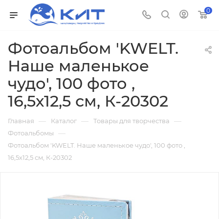
0
Фотоальбом 'KWELT.
Наше маленькое
чудо', 100 фото ,
16,5х12,5 см, К-20302
—
—
—
Главная
Каталог
Товары для творчества
—
Фотоальбомы
Фотоальбом 'KWELT. Наше маленькое чудо', 100 фото ,
16,5х12,5 см, К-20302