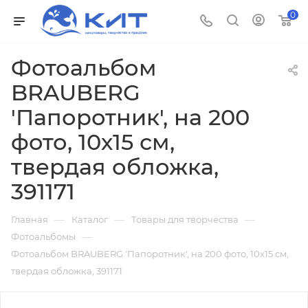
0
Фотоальбом
BRAUBERG
'Папоротник', на 200
фото, 10х15 см,
твердая обложка,
391171
—
—
—
Главная
Каталог
Товары для творчества
—
Фотоальбомы
Фотоальбом BRAUBERG 'Папоротник', на 200 фото, 10х15 см,
твердая обложка, 391171