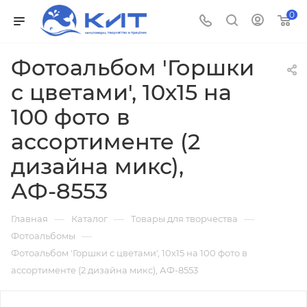
0
Фотоальбом 'Горшки
с цветами', 10х15 на
100 фото в
ассортименте (2
дизайна микс),
АФ-8553
—
—
—
Главная
Каталог
Товары для творчества
—
Фотоальбомы
Фотоальбом 'Горшки с цветами', 10х15 на 100 фото в
ассортименте (2 дизайна микс), АФ-8553