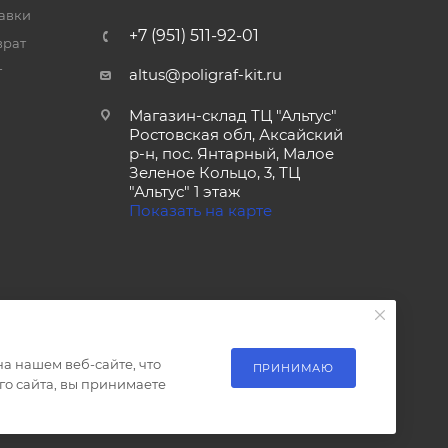
тавки
+7 (951) 511-92-01
врат
т
altus@poligraf-kit.ru
Магазин-склад ТЦ "Альтус"
Ростовская обл, Аксайский
р-н, пос. Янтарный, Малое
Зеленое Кольцо, 3, ТЦ
"Альтус" 1 этаж
Показать на карте
а нашем веб-сайте, что
ПРИНИМАЮ
о сайта, вы принимаете