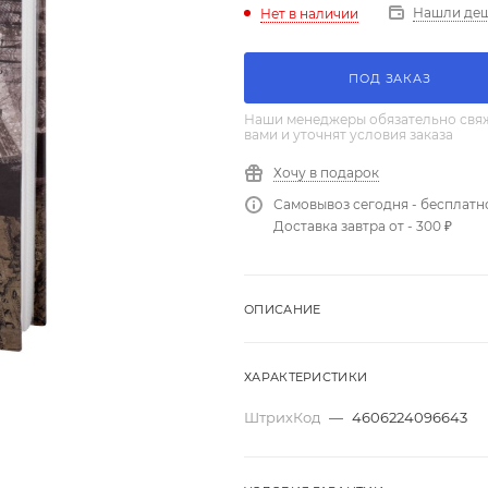
Нашли де
Нет в наличии
ПОД ЗАКАЗ
Наши менеджеры обязательно свяж
вами и уточнят условия заказа
Хочу в подарок
Самовывоз сегодня - бесплатн
Доставка завтра от - 300 ₽
ОПИСАНИЕ
ХАРАКТЕРИСТИКИ
ШтрихКод
—
4606224096643