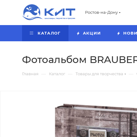
Ростов-на-Дону
КАТАЛОГ
АКЦИИ
НОВ
Фотоальбом BRAUBERG 
—
—
—
Главная
Каталог
Товары для творчества