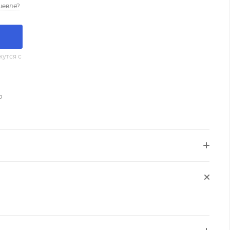
шевле?
утся с
о