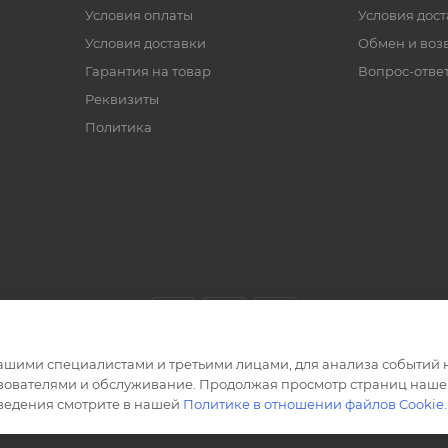
Условия оплаты
Условия дос
Условия доставки
Обмен и воз
Гарантия на товар
Вопрос-отве
Реквизиты
Политика
ашими специалистами и третьими лицами, для анализа событий н
ьзователями и обслуживание. Продолжая просмотр страниц нашег
сведения смотрите в нашей
Политике в отношении файлов Cookie
.